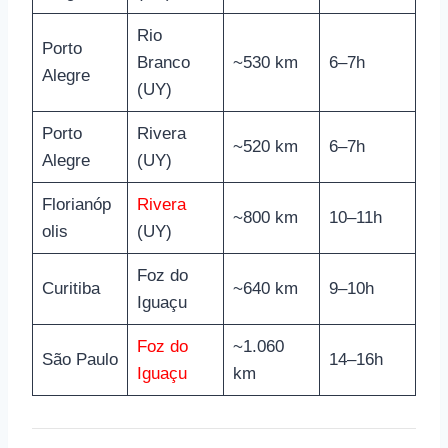
Rio
Porto
Branco
~530 km
6–7h
Alegre
(UY)
Porto
Rivera
~520 km
6–7h
Alegre
(UY)
Florianóp
Rivera
~800 km
10–11h
olis
(UY)
Foz do
Curitiba
~640 km
9–10h
Iguaçu
Foz do
~1.060
São Paulo
14–16h
Iguaçu
km