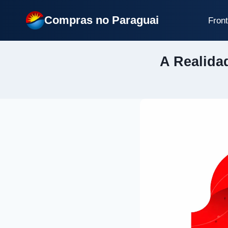
Pular
Compras no Paraguai
para
Front
o
Conteúdo
A Realida