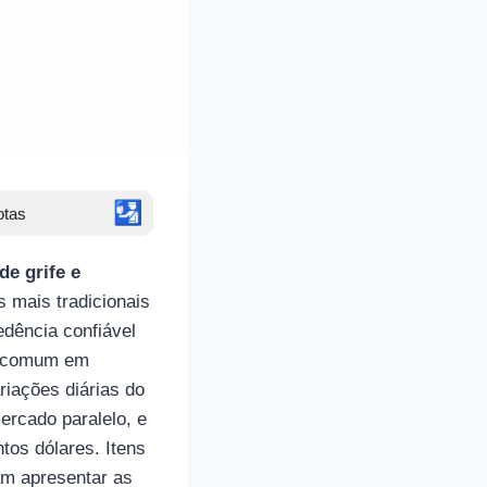
🛂
otas
e grife e
s mais tradicionais
edência confiável
es comum em
riações diárias do
ercado paralelo, e
tos dólares. Itens
am apresentar as