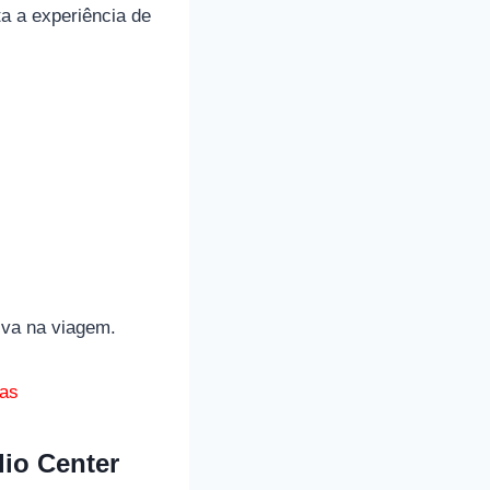
ta a experiência de
iva na viagem.
cas
dio Center