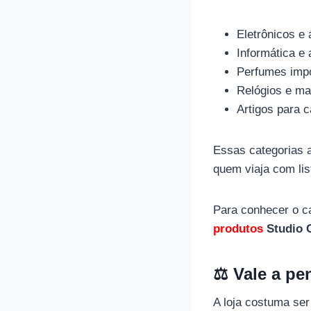
Eletrônicos e
Informática e
Perfumes impo
Relógios e ma
Artigos para 
Essas categorias 
quem viaja com lis
Para conhecer o ca
produtos
Studio 
⚖️ Vale a p
A loja costuma se