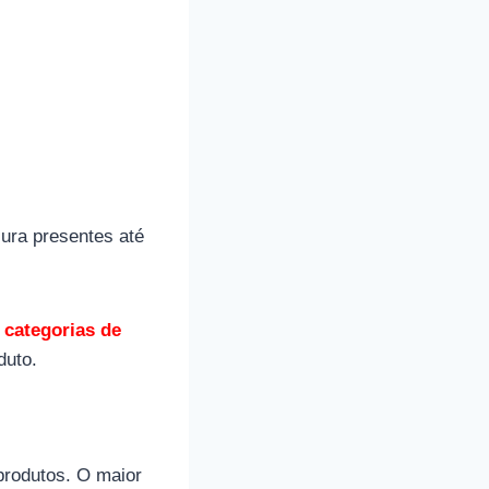
ura presentes até
r
categorias de
duto.
produtos. O maior