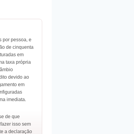
s por pessoa, e
ção de cinquenta
aturadas em
ma taxa própria
câmbio
dito devido ao
pagamento em
onfiguradas
rma imediata.
-se de que
 fazer isso sem
te a declaração