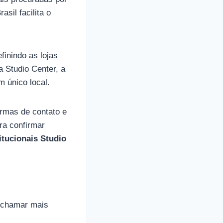
sil facilita o
inindo as lojas
a Studio Center, a
 único local.
ormas de contato e
ara confirmar
itucionais Studio
m chamar mais