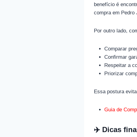
benefício é encont
compra em Pedro J
Por outro lado, co
Comparar pre
Confirmar gara
Respeitar a co
Priorizar com
Essa postura evit
Guia de Compr
✈️ Dicas fi