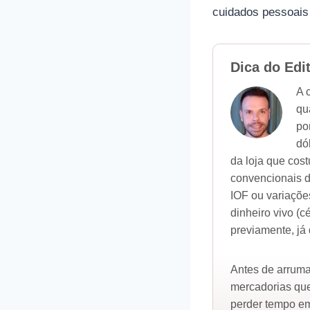
cuidados pessoais 
Dica do Edi
A 
qu
po
dó
da loja que cos
convencionais da
IOF ou variaçõe
dinheiro vivo (c
previamente, já
Antes de arrumar
mercadorias que
perder tempo em