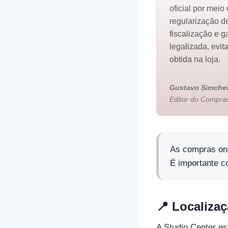
oficial por meio
regularização de
fiscalização e 
legalizada, evi
obtida na loja.
Gustavo Simche
Editor do Compras
As compras onl
É importante c
📍 Localiza
A Studio Center e