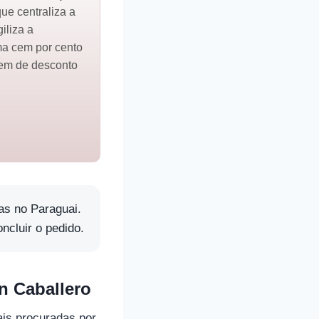
que centraliza a
iliza a
rma cem por cento
gem de desconto
as no Paraguai.
ncluir o pedido.
n Caballero
is procuradas por