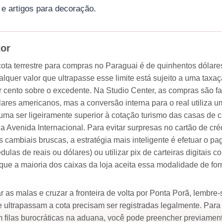
e artigos para decoração.
tor
cota terrestre para compras no Paraguai é de quinhentos dólare
alquer valor que ultrapasse esse limite está sujeito a uma taxa
r cento sobre o excedente. Na Studio Center, as compras são f
lares americanos, mas a conversão interna para o real utiliza u
tuma ser ligeiramente superior à cotação turismo das casas de 
 Avenida Internacional. Para evitar surpresas no cartão de cré
s cambiais bruscas, a estratégia mais inteligente é efetuar o 
édulas de reais ou dólares) ou utilizar pix de carteiras digitais c
 que a maioria dos caixas da loja aceita essa modalidade de fo
 as malas e cruzar a fronteira de volta por Ponta Porã, lembre
 ultrapassam a cota precisam ser registradas legalmente. Para
 filas burocráticas na aduana, você pode preencher previamen