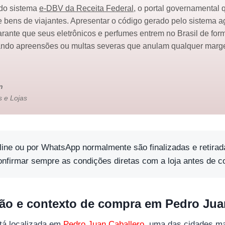
 do sistema
e-DBV da Receita Federal
, o portal governamental 
 bens de viajantes. Apresentar o código gerado pelo sistema ag
garante que seus eletrônicos e perfumes entrem no Brasil de fo
tando apreensões ou multas severas que anulam qualquer mar
n
 e Lojas
ine ou por WhatsApp normalmente são finalizadas e retirad
onfirmar sempre as condições diretas com a loja antes de co
ção e contexto de compra em Pedro Jua
stá localizada em
Pedro Juan Caballero
, uma das cidades ma