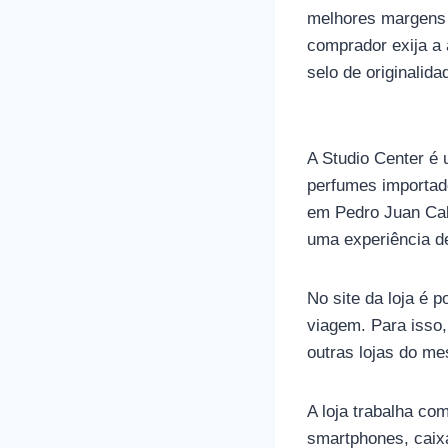
melhores margens 
comprador exija a 
selo de originalida
A Studio Center é 
perfumes importad
em Pedro Juan Cab
uma experiência d
No site da loja é p
viagem. Para isso
outras lojas do m
A loja trabalha co
smartphones, caix