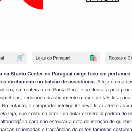
🛒
🛍️
ai
Lojas do Paraguai
Regras e C
 na Studio Center no Paraguai exige foco em perfumes d
dos diretamente no balcão de assistência.
A loja é uma da
llero, na fronteira com Ponta Porã, e se destaca pela proc
osméticos, reduzindo drasticamente o risco de falsificaçõ
 No entanto, o comprador inteligente deve ficar atento às va
ela loja, que costuma diferir do dólar comercial padrão do m
 alfandegário para não estourar a cota de isenção de quinhen
 marcas renomadas e fragrâncias de grifes famosas costum