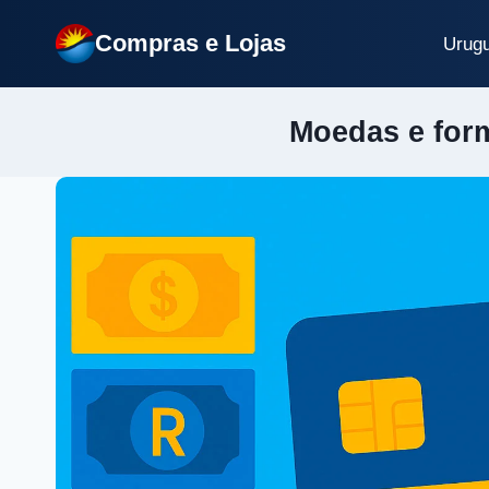
Pular
Compras e Lojas
para
Urugu
o
Conteúdo
Moedas e form