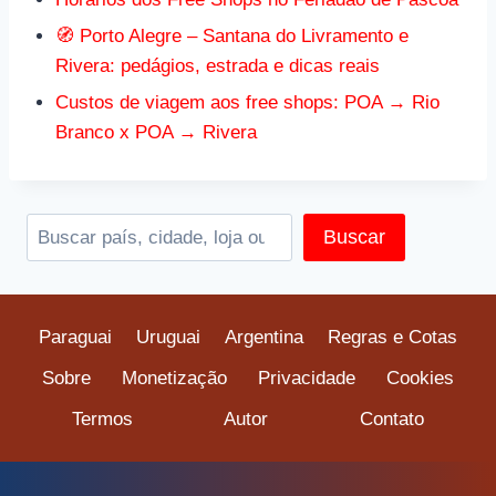
🧭 Porto Alegre – Santana do Livramento e
Rivera: pedágios, estrada e dicas reais
Custos de viagem aos free shops: POA → Rio
Branco x POA → Rivera
Pesquis
Buscar
Paraguai
Uruguai
Argentina
Regras e Cotas
Sobre
Monetização
Privacidade
Cookies
Termos
Autor
Contato