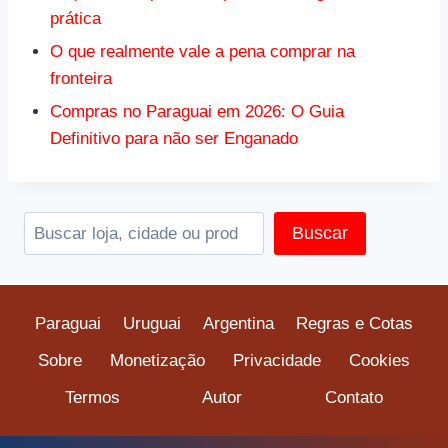
prática
O que realmente vale a pena comprar na
fronteira
Compras no Paraguai em 2026: O Guia
Definitivo para não ser Enganado
Pesquis
Buscar
Paraguai
Uruguai
Argentina
Regras e Cotas
Sobre
Monetização
Privacidade
Cookies
Termos
Autor
Contato