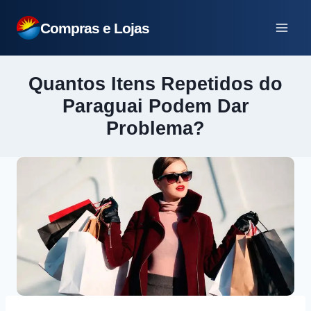
Pular
Compras e Lojas
para
o
Conteúdo
Quantos Itens Repetidos do
Paraguai Podem Dar
Problema?