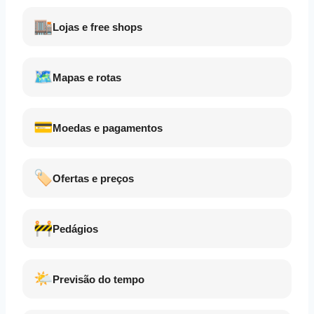
🏬
Lojas e free shops
🗺️
Mapas e rotas
💳
Moedas e pagamentos
🏷️
Ofertas e preços
🚧
Pedágios
🌤️
Previsão do tempo